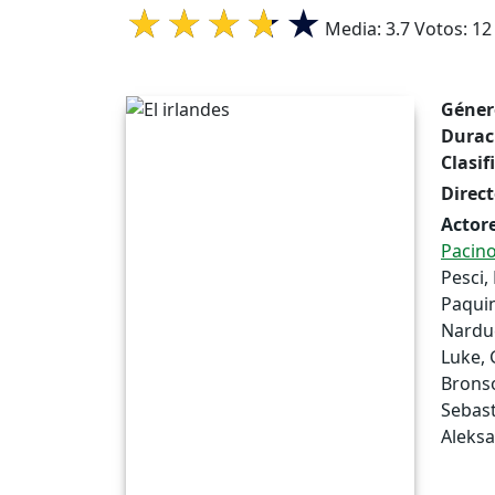
Media:
3.7
Votos:
12
Géner
Durac
Clasif
Direct
Actore
Pacin
Pesci,
Paquin
Nardu
Luke, 
Bronso
Sebast
Aleksa