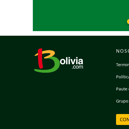
NOS
Termin
Políti
Paute 
Grupo 
CON