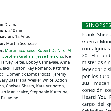
SINOPSI
o:
Drama
ión:
210 min.
Frank Sheer
icación:
12 Años
Guerra Mundi
or:
Martin Scorsese
con algunas 
s:
Martin Scorsese
,
Robert De Niro
,
Al
XX. 'El irla
o
,
Stephen Graham
,
Jesse Plemons
, Joe
misterios sin
 Harvey Keitel, Bobby Cannavale, Anna
, Jack Huston, Ray Romano, Kathrine
legendario s
cci, Domenick Lombardozzi, Jeremy
por los turb
Gary Basaraba, Welker White, Action
sus mecani
n, Chelsea Sheets, Kate Arrington,
conexión con
ian Maniscalco, Stephanie Kurtzuba,
Heard You P
 Palladino
cargo del gu
Schindler, A