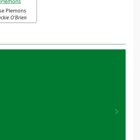
sse Plemons
ckie O’Brien
Next