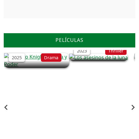
Los asesinos de la luna
The Alto Knights: Mafia
PELÍCULAS
y Poder
2023
Thriller
2025
Drama