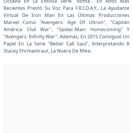
Octavia En La Exitosa Serie "Roma". En Años Más
Recientes Prestó Su Voz Para F.R.I.D.A.Y., La Ayudante
Virtual De Iron Man En Las Últimas Producciones
Marvel Como "Avengers: Age Of Ultron", "Capitán
América: Civil War", "Spider-Man: Homecoming" Y
"Avengers: Infinity War". Además, En 2015 Consiguió Un
Papel En La Serie "Better Call Saul", Interpretando A
Stacey Ehrmantraut, La Nuera De Mike.