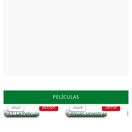
F1: La Película
Aguas siniestras
PELÍCULAS
2025
Acción
2024
Terror