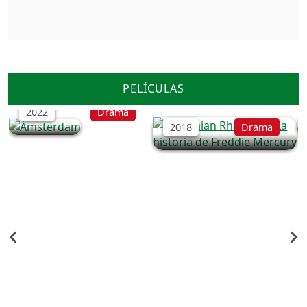
Bohemian Rhapsody, La
Ámsterdam
PELÍCULAS
historia de Freddie
Mercury
2022
Drama
2018
Drama