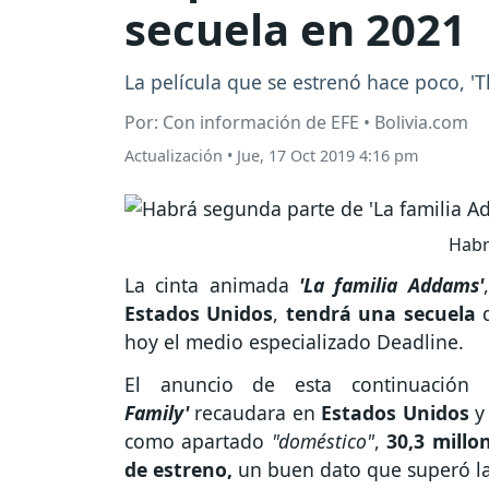
secuela en 2021
La película que se estrenó hace poco, 'T
Por: Con información de EFE • Bolivia.com
Actualización
•
Jue, 17 Oct 2019 4:16 pm
Habr
La cinta animada
'La familia Addams'
Estados
Unidos
,
tendrá una secuela
q
hoy el medio especializado Deadline.
El anuncio de esta continuación
Family'
recaudara en
Estados
Unidos
como apartado
"doméstico"
,
30,3 millo
de estreno,
un buen dato que superó las