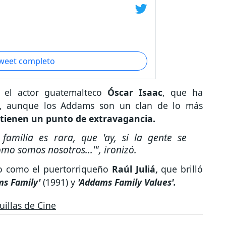
tweet completo
, el actor guatemalteco
Óscar Isaac
, que ha
, aunque los Addams son un clan de lo más
s tienen un punto de extravagancia.
amilia es rara, que 'ay, si la gente se
o somos nosotros...'", ironizó.
ino como el puertorriqueño
Raúl Juliá,
que brilló
ms Family'
(1991) y
'Addams Family Values'.
uillas de Cine