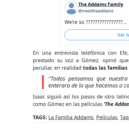
The Addams Family
@meettheaddams
We’re so ????????????????...
Ver 
En una entrevista telefónica con Efe
prestado su voz a Gómez, opinó que
peculiar, en realidad
todas las familia
"Todos pensamos que nuestra f
enterara de lo que hacemos o com
Isaac siguió así los pasos de otro lat
como Gómez en las películas
'The Adda
TAGS:
La Familia Addams
,
Películas
,
Taq