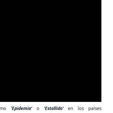
omo
'Epidemia'
o
'Estallido'
en los países