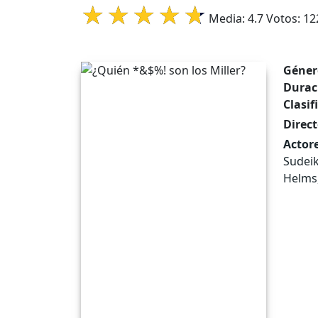
Media:
4.7
Votos:
12
Géner
Durac
Clasif
Direct
Actore
Sudeik
Helms