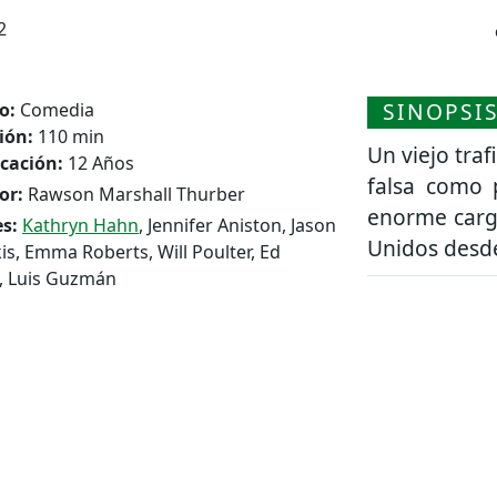
2
SINOPSI
o:
Comedia
ión:
110 min
Un viejo tra
icación:
12 Años
falsa como 
or:
Rawson Marshall Thurber
enorme carg
s:
Kathryn Hahn
, Jennifer Aniston, Jason
Unidos desd
is, Emma Roberts, Will Poulter, Ed
, Luis Guzmán