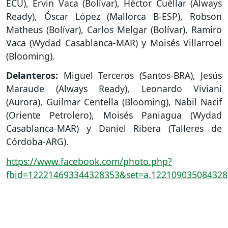
ECU), Ervin Vaca (Bolívar), Héctor Cuéllar (Always
Ready), Óscar López (Mallorca B-ESP), Robson
Matheus (Bolívar), Carlos Melgar (Bolívar), Ramiro
Vaca (Wydad Casablanca-MAR) y Moisés Villarroel
(Blooming).
Delanteros:
Miguel Terceros (Santos-BRA), Jesús
Maraude (Always Ready), Leonardo Viviani
(Aurora), Guilmar Centella (Blooming), Nabil Nacif
(Oriente Petrolero), Moisés Paniagua (Wydad
Casablanca-MAR) y Daniel Ribera (Talleres de
Córdoba-ARG).
https://www.facebook.com/photo.php?
fbid=122214693344328353&set=a.12210903508432