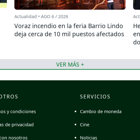
Actualidad • AGO 6 / 2026
Act
l
Voraz incendio en la feria Barrio Lindo
He
deja cerca de 10 mil puestos afectados
en
do
VER MÁS +
OTROS
SERVICIOS
Cambio de moneda
os y condiciones
Cine
cas de privacidad
Noticias
con nosotros