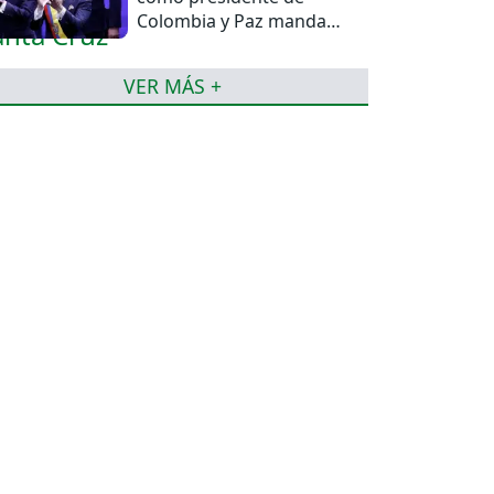
Colombia y Paz manda
una felicitación
VER MÁS +