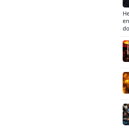
He
en
do