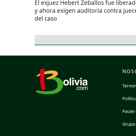
El exjuez Hebert Zeballos fue libera
y ahora exigen auditoría contra juec
del caso
NOS
Termin
Políti
Paute 
Grupo 