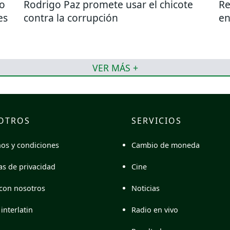
do
Rodrigo Paz promete usar el chicote
Re
es
contra la corrupción
en
VER MÁS +
OTROS
SERVICIOS
Cambio de moneda
os y condiciones
Cine
cas de privacidad
Noticias
con nosotros
Radio en vivo
interlatin