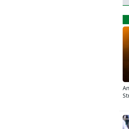
An
St