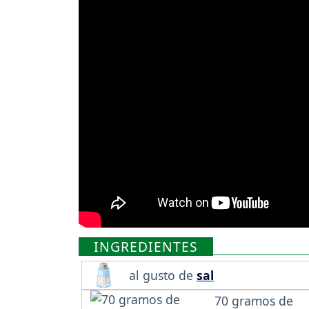
INGREDIENTES
al gusto de
sal
70 gramos de