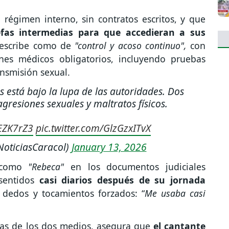
régimen interno, sin contratos escritos, y que
fas intermedias para que accedieran a sus
describe como de
"control y acoso continuo",
con
enes médicos obligatorios, incluyendo pruebas
nsmisión sexual.
as está bajo la lupa de las autoridades. Dos
resiones sexuales y maltratos físicos.
NEZK7rZ3
pic.twitter.com/GlzGzxITvX
NoticiasCaracol)
January 13, 2026
 como
"Rebeca"
en los documentos judiciales
sentidos
casi diarios después de su jornada
dedos y tocamientos forzados: “
Me usaba casi
stas de los dos medios, asegura que
el cantante