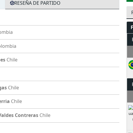
RESEÑA DE PARTIDO
ombia
olombia
mes
Chile
gas
Chile
erria
Chile
Valdes Contreras
Chile