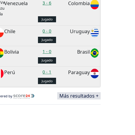
Venezuela
3
-
6
Colombia
Jugado
Chile
0
-
0
Uruguay
Jugado
Bolivia
1
-
0
Brasil
Jugado
Perú
0
-
1
Paraguay
Jugado
Más resultados +
ered by