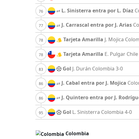
L. Sinisterra entra por L. Díaz
C
J. Carrascal entra por J. Arias
Co
Tarjeta Amarilla
J. Mojica
Colom
Tarjeta Amarilla
E. Pulgar
Chile
Gol
J. Durán
Colombia
3-0
J. Cabal entra por J. Mojica
Colo
J. Quintero entra por J. Rodrígu
Gol
L. Sinisterra
Colombia
4-0
Colombia