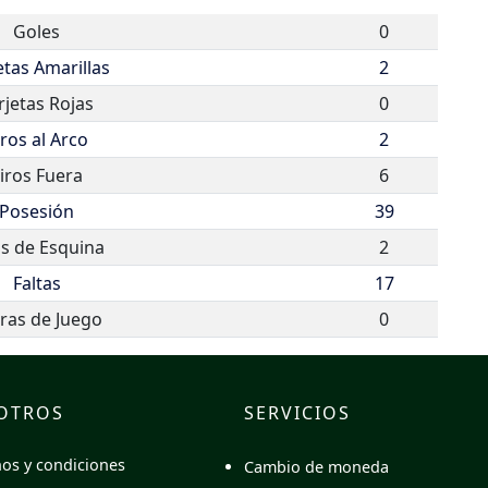
Goles
0
etas Amarillas
2
rjetas Rojas
0
iros al Arco
2
iros Fuera
6
Posesión
39
os de Esquina
2
Faltas
17
ras de Juego
0
OTROS
SERVICIOS
os y condiciones
Cambio de moneda