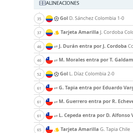
ALINEACIONES
Gol
D. Sánchez
Colombia
1-0
Tarjeta Amarilla
J. Cordoba
Col
J. Durán entra por J. Cordoba
C
M. Morales entra por T. Galda
Gol
L. Díaz
Colombia
2-0
G. Tapia entra por Eduardo Var
M. Guerrero entra por R. Echev
L. Cepeda entra por D. Alfonso 
Tarjeta Amarilla
G. Tapia
Chile