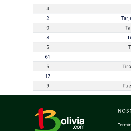
4
2
Tarj
0
Ta
8
T
5
T
61
5
Tir
17
9
Fue
NOS
Termin