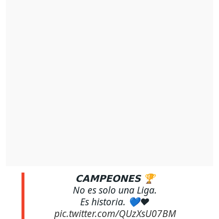
𝗖𝗔𝗠𝗣𝗘𝗢𝗡𝗘𝗦 🏆
No es solo una Liga.
Es historia. 💙❤️
pic.twitter.com/QUzXsU07BM