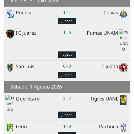
Viernes, 31 Julio 2026
Puebla
1
1
Chivas
-
Jugado
FC Juárez
1
5
Pumas UNAM
-
Jugado
San Luis
0
0
Tijuana
-
Jugado
Sábado, 1 Agosto 2026
Querétaro
3
2
Tigres UANL
-
Jugado
León
1
0
Pachuca
-