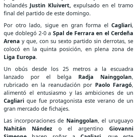
holandés
Justin Kluivert,
expulsado en el tramo
final del partido de este domingo.
Por otro lado, sigue en gran forma el
Cagliari
,
que doblegó 2-0 a
Spal de Ferrara en el Cerdeña
Arena
y que, con su sexto partido sin derrotas, se
colocó en la quinta posición, en plena zona de
Liga Europa
.
Un obús desde los 25 metros a la escuadra
lanzado por el belga
Radja Nainggolan
,
rubricado en la reanudación por
Paolo Faragó
,
alimentó el entusiasmo y las ambiciones de un
Cagliari
que fue protagonista este verano de un
gran mercado de fichajes.
Las incorporaciones de
Nainggolan
, el uruguayo
Nahitán Nández
o el argentino
Giovanni
Simeone
hacen soñar a
Cagliari
, que este