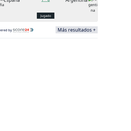
España
Argentina
Jugado
Más resultados +
ered by