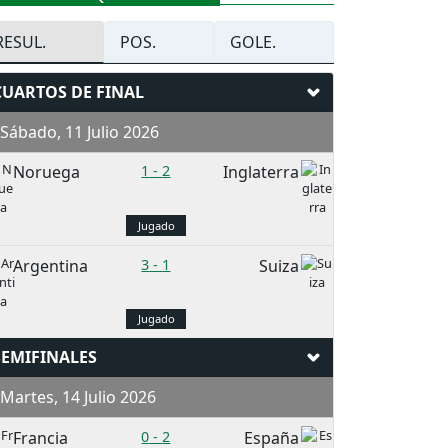
RESUL.
POS.
GOLE.
CUARTOS DE FINAL
ábado, 11 Julio 2026
Noruega
1
-
2
Inglaterra
Jugado
Argentina
3
-
1
Suiza
Jugado
SEMIFINALES
artes, 14 Julio 2026
Francia
0
-
2
España