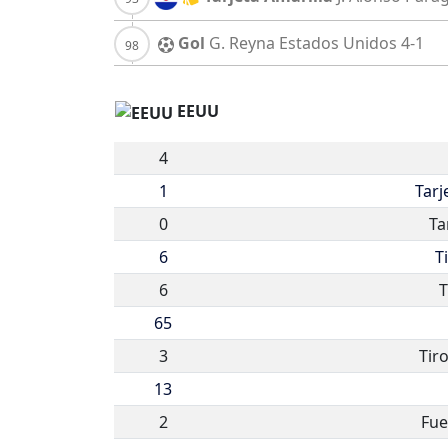
Gol
G. Reyna
Estados Unidos
4-1
EEUU
4
1
Tarj
0
Ta
6
T
6
T
65
3
Tir
13
2
Fue