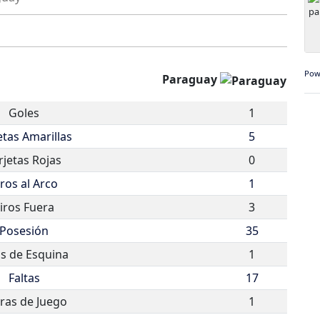
Pow
Paraguay
Goles
1
etas Amarillas
5
rjetas Rojas
0
iros al Arco
1
iros Fuera
3
Posesión
35
os de Esquina
1
Faltas
17
ras de Juego
1