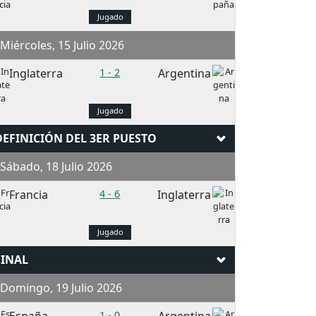
Jugado
iércoles, 15 Julio 2026
Inglaterra
1
-
2
Argentina
Jugado
DEFINICIÓN DEL 3ER PUESTO
ábado, 18 Julio 2026
Francia
4
-
6
Inglaterra
Jugado
FINAL
Domingo, 19 Julio 2026
1
-
0