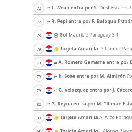
T. Weah entra por S. Dest
Estados 
R. Pepi entra por F. Balogun
Estad
Gol
Mauricio
Paraguay
3-1
Tarjeta Amarilla
D. Gómez
Par
A. Romero Gamarra entra por 
R. Sosa entra por M. Almirón
P
G. Velazquez entra por J. Cácer
G. Reyna entra por M. Tillman
Est
Tarjeta Amarilla
A. Arce
Paragu
Tarjeta Amarilla
J. Alonso
Para