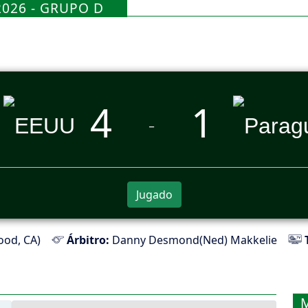
2026 - GRUPO D
4
1
_
Jugado
ood, CA)
Árbitro:
Danny Desmond(Ned) Makkelie
T