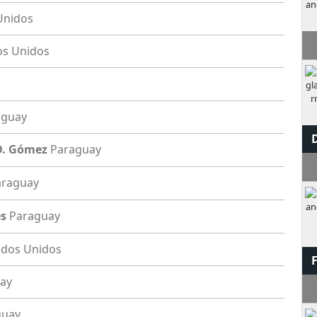
Unidos
M
os Unidos
aguay
D. Gómez
Paraguay
S
araguay
es
Paraguay
ados Unidos
ay
guay