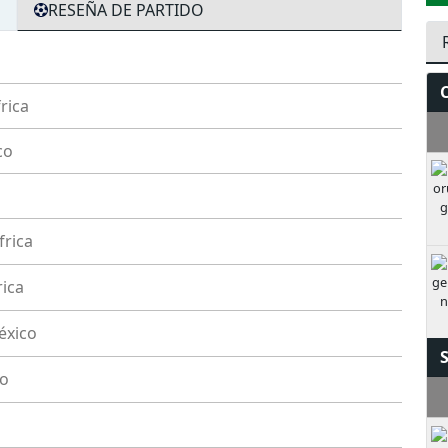
RESEÑA DE PARTIDO
rica
S
co
frica
ica
éxico
o
M