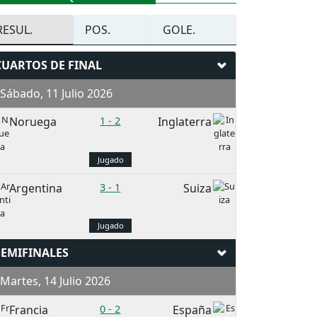
RESUL.
POS.
GOLE.
CUARTOS DE FINAL
ábado, 11 Julio 2026
Noruega
1
-
2
Inglaterra
Jugado
Argentina
3
-
1
Suiza
Jugado
SEMIFINALES
artes, 14 Julio 2026
Francia
0
-
2
España