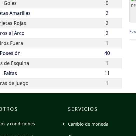
Goles
0
etas Amarillas
2
rjetas Rojas
2
Pow
iros al Arco
2
iros Fuera
1
Posesión
40
os de Esquina
1
Faltas
11
ras de Juego
1
OTROS
SERVICIOS
os y condiciones
Cambio de moneda