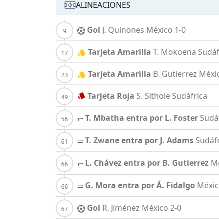
ALINEACIONES
Gol
J. Quinones
México
1-0
Tarjeta Amarilla
T. Mokoena
Sudáf
Tarjeta Amarilla
B. Gutierrez
Méxi
Tarjeta Roja
S. Sithole
Sudáfrica
T. Mbatha entra por L. Foster
Sudá
T. Zwane entra por J. Adams
Sudáfr
L. Chávez entra por B. Gutierrez
M
G. Mora entra por Á. Fidalgo
Méxic
Gol
R. Jiménez
México
2-0