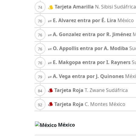
Tarjeta Amarilla
N. Sibisi
Sudáfrica
E. Alvarez entra por É. Lira
México
A. Gonzalez entra por R. Jiménez
M
O. Appollis entra por A. Modiba
Su
E. Makgopa entra por I. Rayners
S
A. Vega entra por J. Quinones
Méxi
Tarjeta Roja
T. Zwane
Sudáfrica
Tarjeta Roja
C. Montes
México
México