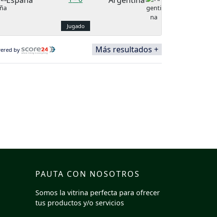
España
Argentina
Jugado
Más resultados +
ered by
PAUTA CON NOSOTROS
Somos la vitrina perfecta para ofrecer
tus productos y/o servicios