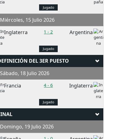
Jugado
iércoles, 15 Julio 2026
Inglaterra
1
-
2
Argentina
Jugado
DEFINICIÓN DEL 3ER PUESTO
ábado, 18 Julio 2026
Francia
4
-
6
Inglaterra
Jugado
FINAL
Domingo, 19 Julio 2026
1
-
0