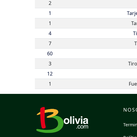
2
1
Tarj
1
Ta
4
T
7
T
60
3
Tir
12
1
Fue
NOS
Termin