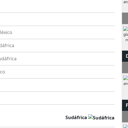
M
éxico
dáfrica
udáfrica
S
co
Sudáfrica