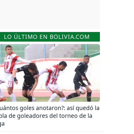
LO ÚLTIMO EN BOLIVIA.COM
uántos goles anotaron?: así quedó la
bla de goleadores del torneo de la
ga