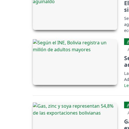
E
s
Se
ag
ec
be
S
a
La
Ad
G
e