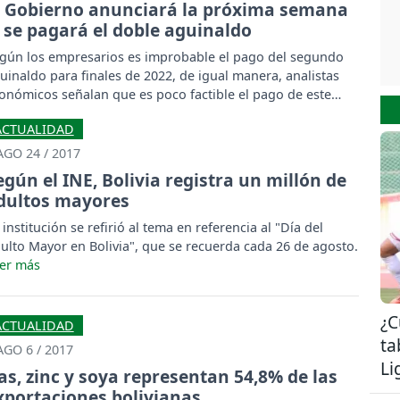
l Gobierno anunciará la próxima semana
i se pagará el doble aguinaldo
gún los empresarios es improbable el pago del segundo
uinaldo para finales de 2022, de igual manera, analistas
onómicos señalan que es poco factible el pago de este
neficio.
ACTUALIDAD
AGO 24 / 2017
egún el INE, Bolivia registra un millón de
dultos mayores
 institución se refirió al tema en referencia al "Día del
ulto Mayor en Bolivia", que se recuerda cada 26 de agosto.
¿C
ACTUALIDAD
ta
AGO 6 / 2017
Li
as, zinc y soya representan 54,8% de las
xportaciones bolivianas