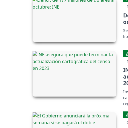
D
o
Se
li
I
a
2
In
ca
re