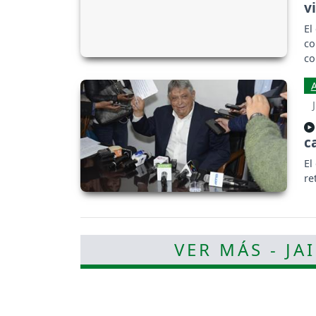
v
El
co
co
c
El
re
VER MÁS - J