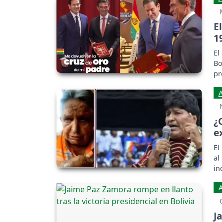
E
1
El
Bo
pr
¿
e
El
al
in
J