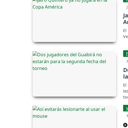
J
A
El
Ve
D
l
El
le
to