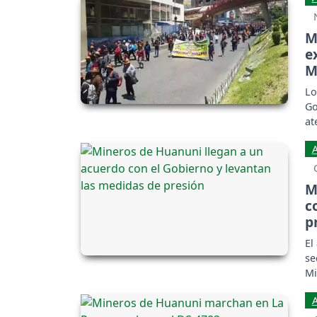
M
e
M
Lo
Go
at
M
c
p
El
se
Mi
Ec