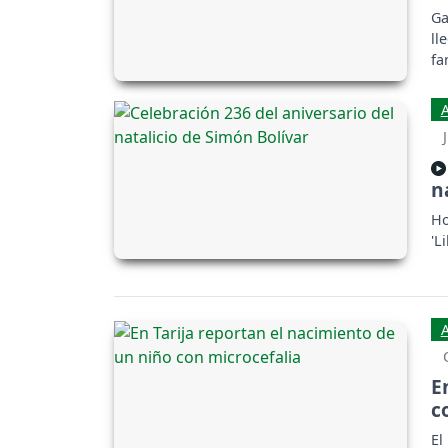
Ga
ll
fa
n
Ho
'L
E
c
El