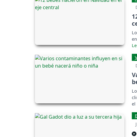
1
c
Lo
en
V
b
Lo
cl
el