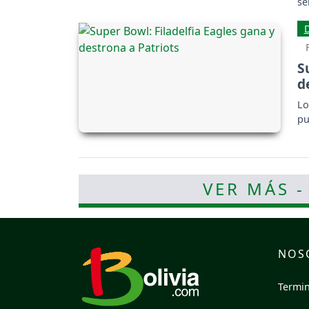
se
S
d
Lo
pu
VER MÁS -
NOS
Termin