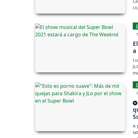
La
ci
E
a
Lu
JL
mu
q
S
A 
la