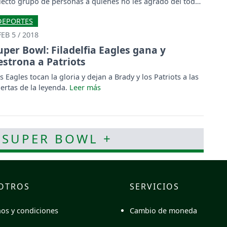
lecto grupo de personas a quienes no les agradó del todo.
DEPORTES
FEB 5 / 2018
uper Bowl: Filadelfia Eagles gana y
estrona a Patriots
s Eagles tocan la gloria y dejan a Brady y los Patriots a las
ertas de la leyenda.
 SUPER BOWL +
OTROS
SERVICIOS
Cambio de moneda
os y condiciones