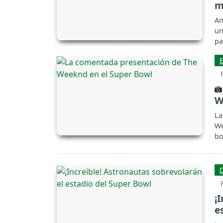
m
An
un
pa
W
La
We
bo
¡
e