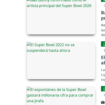
B
p
Ba
qu
de
E
a
La
Li
in
di