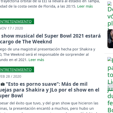
 trayectoria orbital de la EEI la llevará al estadio en Tampa,
udad de la costa oeste de Florida, a las 20:15.
ENTRETENIMIENTO
NOV 17 / 2020
l show musical del Super Bowl 2021 estará
 cargo de The Weeknd
ego de una magistral presentación hecha por Shakira y
O, The Weeknd será el responsable de sorprender al
ndo en el 2021.
ENTRETENIMIENTO
FEB 28 / 2020
"Esto es porno suave": Más de mil
uejas para Shakira y JLo por el show en el
uper Bowl
pesar del éxito que tuvo, y del gran show que hicieron las
tinas, la presentación encantó a muchos, pero hubo un