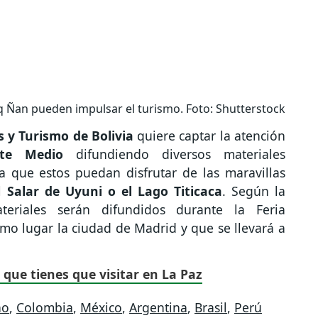
 Ñan pueden impulsar el turismo. Foto: Shutterstock
s y Turismo de Bolivia
quiere captar la atención
nte Medio
difundiendo diversos materiales
a que estos puedan disfrutar de las maravillas
el
Salar de Uyuni o el Lago Titicaca
. Según la
teriales serán difundidos durante la Feria
mo lugar la ciudad de Madrid y que se llevará a
 que tienes que visitar en La Paz
no
,
Colombia
,
México
,
Argentina
,
Brasil
,
Perú