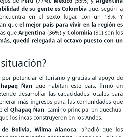
lejos de
Perú
(77%),
México
(55%) y
Argentina
abilidad de su gente es Colombia
que, según la
encuentra en el sexto lugar, con un 18%. Y
ran que
el mejor país para vivir en la región es
ras que
Argentina
(36%) y
Colombia
(30) son los
 más, quedó relegada al octavo puesto con un
 situación?
 por potenciar el turismo y gracias al apoyo de
Qhapaq Ñan
que habitan este país, firmó un
nde desarrollar las capacidades locales para
 generar más ingresos para las comunidades que
e el
Qhapaq Ñan
, camino principal en quechua,
 que los incas construyeron en los Andes.
 de Bolivia, Wilma Alanoca
, añadió que los