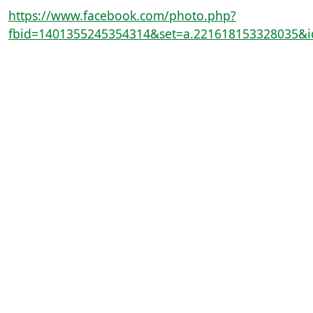
https://www.facebook.com/photo.php?
fbid=1401355245354314&set=a.221618153328035&