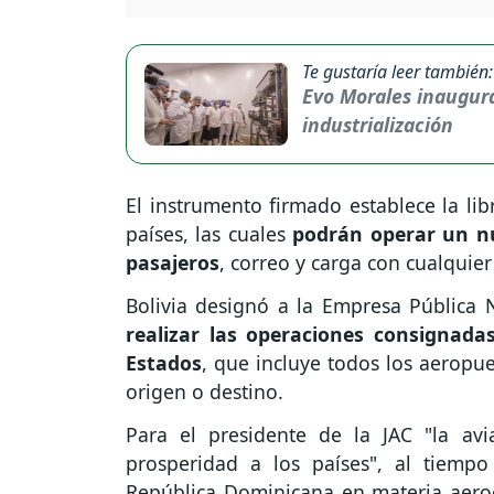
Te gustaría leer también:
Evo Morales inaugura
industrialización
El instrumento firmado establece la lib
países, las cuales
podrán operar un nú
pasajeros
, correo y carga con cualquie
Bolivia designó a la Empresa Pública N
realizar las operaciones consignada
Estados
, que incluye todos los aerop
origen o destino.
Para el presidente de la JAC "la avia
prosperidad a los países", al tiempo
República Dominicana en materia aero