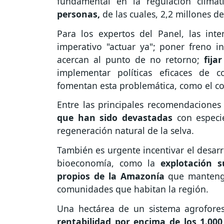
fundamental en la regulación climá
personas,
de las cuales, 2,2 millones d
Para los expertos del Panel, las in
imperativo "actuar ya"; poner freno i
acercan al punto de no retorno;
fija
implementar políticas eficaces de 
fomentan esta problemática, como el com
Entre las principales recomendaciones
que han sido devastadas
con especie
regeneración natural de la selva.
También es urgente incentivar el desar
bioeconomía, como la
explotación s
propios de la Amazonía
que mantenga
comunidades que habitan la región.
Una hectárea de un sistema agrofore
rentabilidad por encima de los 1.000