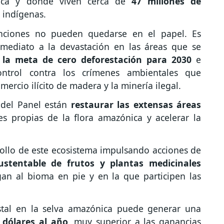
tica y donde viven cerca de
47 millones de
e indígenas.
tenciones no pueden quedarse en el papel. Es
nmediato a la devastación en las áreas que se
r la meta de cero deforestación para 2030
e
control contra los crímenes ambientales que
ercio ilícito de madera y la minería ilegal.
 del Panel están
restaurar las extensas áreas
s propias de la flora amazónica y acelerar la
rollo de este ecosistema impulsando acciones de
ustentable de frutos y plantas medicinales
n al bioma en pie y en la que participen las
stal en la selva amazónica puede generar una
 dólares al año
, muy superior a las ganancias