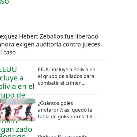
 exjuez Hebert Zeballos fue liberado
ahora exigen auditoría contra jueces
l caso
EEUU incluye a Bolivia en
el grupo de aliados para
combatir el crimen
organizado
¿Cuántos goles
anotaron?: así quedó la
tabla de goleadores del
torneo de la Liga
Rodrigo Paz promete