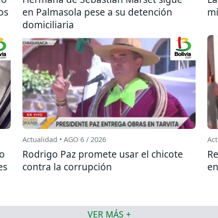
os
en Palmasola pese a su detención
mi
domiciliaria
Actualidad • AGO 6 / 2026
Act
do
Rodrigo Paz promete usar el chicote
Re
es
contra la corrupción
en
VER MÁS +