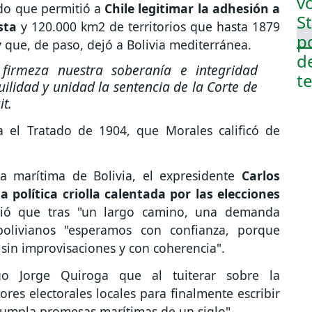
ado que permitió a
Chile legitimar la adhesión a
sta
y 120.000 km2 de territorios que hasta 1879
y que, de paso, dejó a Bolivia mediterránea.
firmeza nuestra soberanía e integridad
uilidad y unidad la sentencia de la Corte de
it.
a el Tratado de 1904, que Morales calificó de
a marítima de Bolivia, el expresidente
Carlos
 política criolla calentada por las elecciones
ibió que tras "un largo camino, una demanda
 bolivianos "esperamos con confianza, porque
in improvisaciones y con coherencia".
o Jorge Quiroga que al tuiterar sobre la
res electorales locales para finalmente escribir
cumpla promesas marítimas de un siglo".