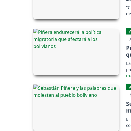
"C
de
P
q
La
pa
S
m
El
co