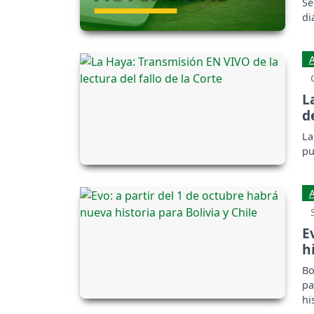
Se
di
L
d
La
pu
E
h
Bo
pa
hi