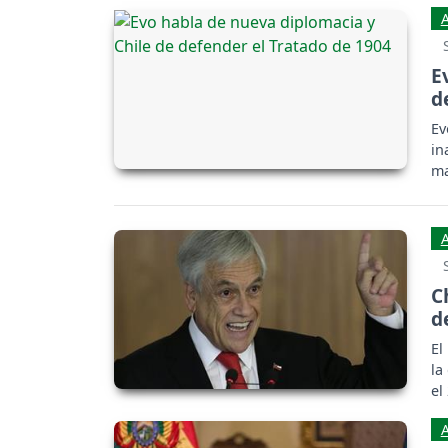
E
d
Ev
in
ma
C
d
El
la
el