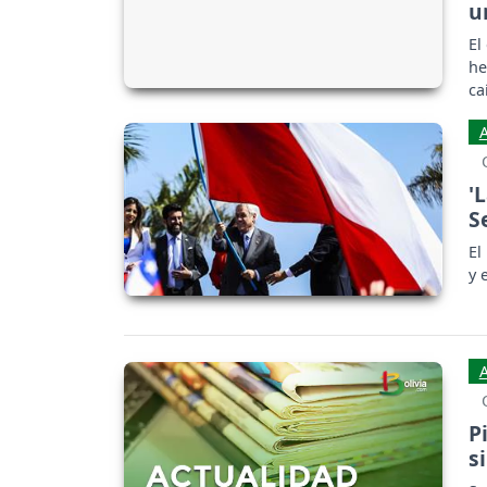
u
El
he
ca
'
S
El
y 
P
s