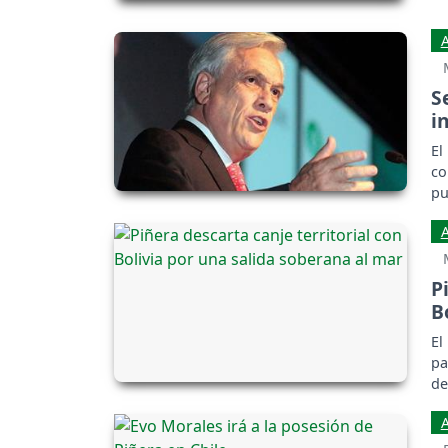
S
i
El
co
pu
P
B
El
pa
de