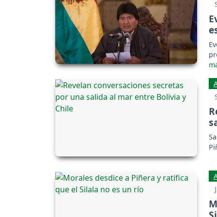
E
e
Ev
pr
R
s
Sa
Pi
M
S