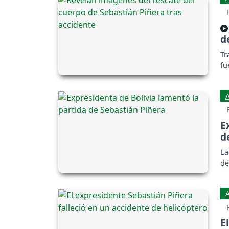
d
Tr
fu
E
d
La
de
E