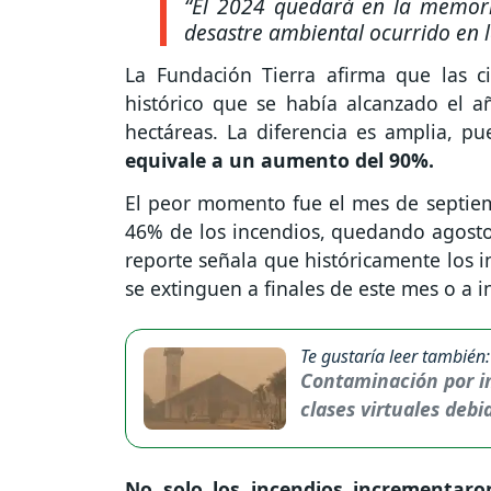
“El 2024 quedará en la memori
desastre ambiental ocurrido en la
La Fundación Tierra afirma que las ci
histórico que se había alcanzado el 
hectáreas. La diferencia es amplia, p
equivale a un aumento del 90%.
El peor momento fue el mes de septiem
46% de los incendios, quedando agosto
reporte señala que históricamente los i
se extinguen a finales de este mes o a i
Te gustaría leer también:
Contaminación por in
clases virtuales deb
No solo los incendios incrementaro