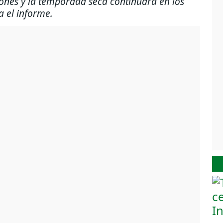
iones y la temporada seca continuará en los
a el informe.