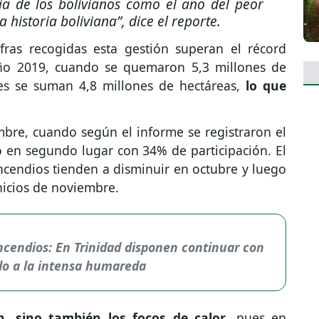
a de los bolivianos como el año del peor
 historia boliviana”,
dice el reporte.
fras recogidas esta gestión superan el récord
año 2019, cuando se quemaron 5,3 millones de
ues se suman 4,8 millones de hectáreas,
lo que
bre, cuando según el informe se registraron el
 en segundo lugar con 34% de participación. El
ncendios tienden a disminuir en octubre y luego
nicios de noviembre.
cendios: En Trinidad disponen continuar con
ido a la intensa humareda
n, sino también los focos de calor
, pues en