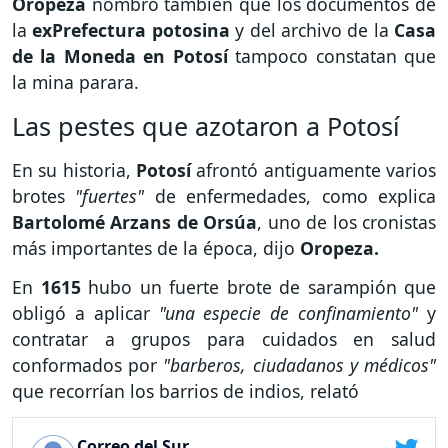
Oropeza
nombró también que los documentos de
la
exPrefectura potosina
y del archivo de la
Casa
de la Moneda en Potosí
tampoco constatan que
la mina parara.
Las pestes que azotaron a Potosí
En su historia,
Potosí
afrontó antiguamente varios
brotes
"fuertes"
de enfermedades, como explica
Bartolomé Arzans de Orsúa
, uno de los cronistas
más importantes de la época, dijo
Oropeza.
En
1615
hubo un fuerte brote de sarampión que
obligó a aplicar
"una especie de confinamiento"
y
contratar a grupos para cuidados en salud
conformados por
"barberos, ciudadanos y médicos"
que recorrían los barrios de indios, relató
Correo del Sur