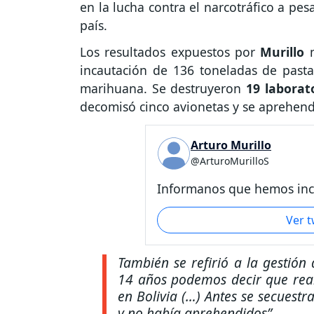
en la lucha contra el narcotráfico a pe
país.
Los resultados expuestos por
Murillo
m
incautación de 136 toneladas de pasta
marihuana. Se destruyeron
19 laborat
decomisó cinco avionetas y se aprehen
Arturo Murillo
@ArturoMurilloS
Informanos que hemos inca
Ver 
También se refirió a la gestión
14 años podemos decir que real
en Bolivia (…) Antes se secuest
y no había aprehendidos”.