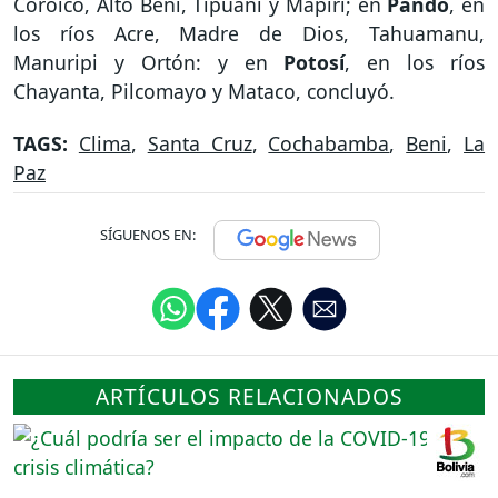
Coroico, Alto Beni, Tipuani y Mapiri; en
Pando
, en
los ríos Acre, Madre de Dios, Tahuamanu,
Manuripi y Ortón: y en
Potosí
, en los ríos
Chayanta, Pilcomayo y Mataco, concluyó.
TAGS:
Clima
,
Santa Cruz
,
Cochabamba
,
Beni
,
La
Paz
SÍGUENOS EN:
ARTÍCULOS RELACIONADOS