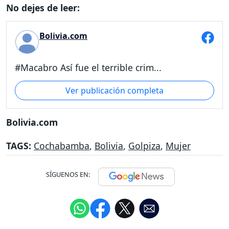
No dejes de leer:
Bolivia.com
#Macabro Así fue el terrible crim...
Ver publicación completa
Bolivia.com
TAGS:
Cochabamba
,
Bolivia
,
Golpiza
,
Mujer
SÍGUENOS EN: