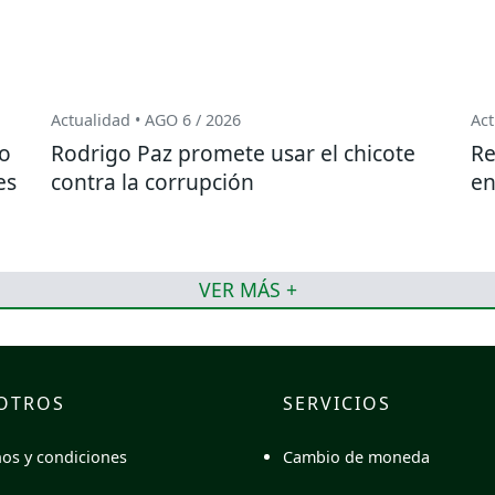
Actualidad • AGO 6 / 2026
Act
do
Rodrigo Paz promete usar el chicote
Re
es
contra la corrupción
en
VER MÁS +
OTROS
SERVICIOS
Cambio de moneda
os y condiciones