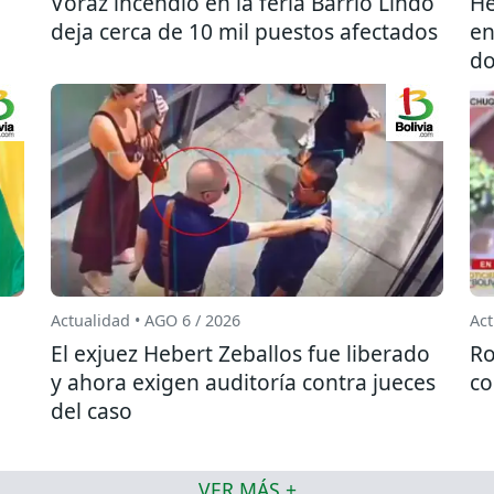
l
Voraz incendio en la feria Barrio Lindo
He
deja cerca de 10 mil puestos afectados
en
do
Actualidad • AGO 6 / 2026
Act
El exjuez Hebert Zeballos fue liberado
Ro
y ahora exigen auditoría contra jueces
co
del caso
VER MÁS +