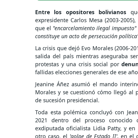
Entre los opositores bolivianos
qu
expresidente Carlos Mesa (2003-2005)
que el
"encarcelamiento ilegal impuesto"
constituye un acto de persecución política
La crisis que dejó Evo Morales (2006-201
salida del país mientras aseguraba se
protestas y una crisis social por
denunc
fallidas elecciones generales de ese añ
Jeanine Áñez asumió el mando interin
Morales y se cuestionó cómo llegó al p
de sucesión presidencial.
Toda esta polémica concluyó con Jea
2021 dentro del proceso conocid
exdiputada oficialista Lidia Patty, y e
otro caso, el
'golpe de Estado II',
en el 