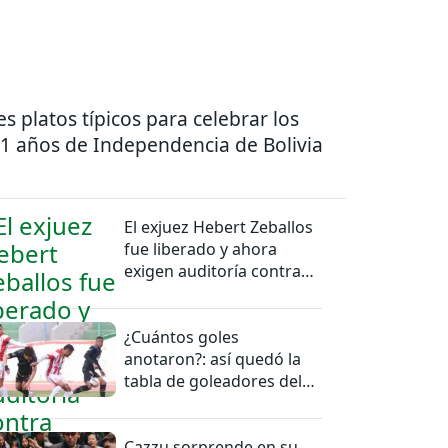
es platos típicos para celebrar los
1 años de Independencia de Bolivia
El exjuez Hebert Zeballos
fue liberado y ahora
exigen auditoría contra
jueces del caso
¿Cuántos goles
anotaron?: así quedó la
tabla de goleadores del
torneo de la Liga
Cazzu sorprende en su