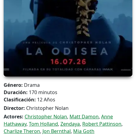
Género:
Drama
Duración:
170 minutos
Clasificación:
12 Años
Director:
Christopher Nolan
Actores:
Christopher Nolan
,
Matt Damon
,
Anne
Hathaway
,
Tom Holland
,
Zendaya
,
Robert Pattinson
,
Charlize Theron
,
Jon Bernthal
,
Mia Goth