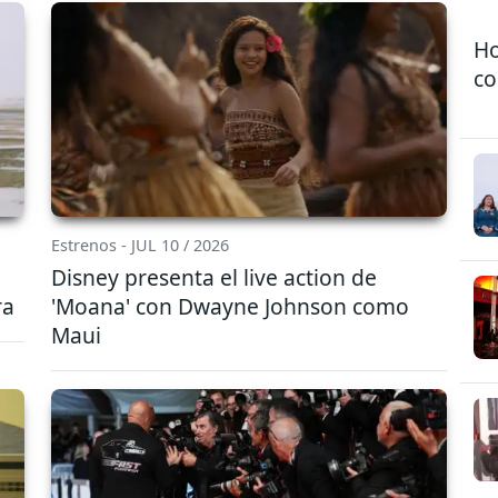
Ho
co
Estrenos - JUL 10 / 2026
Disney presenta el live action de
ra
'Moana' con Dwayne Johnson como
Maui