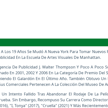
ero A Los 19 Años Se Mudó A Nueva York Para Tomar Nuevo
Publicidad En La Escuela De Artes Visuales De Manhattan.
ncia De Publicidad J. Walter Thompson Y Poco A Poco Su
ado En 2001, 2002 Y 2006 En La Categoría De Premio Del S
niendo El Galardón En El Último Año. También Obtuvo Un L
 Sus Comerciales Pertenecen A La Colección Del Museo De
 Un Intento Fallido Tras Abandonar El Rodaje De La Pel
Prueba. Sin Embargo, Recompuso Su Carrera Como Director Y
6), "I, Tonya" (2017), "Cruella" (2021) Y Más Recientemente