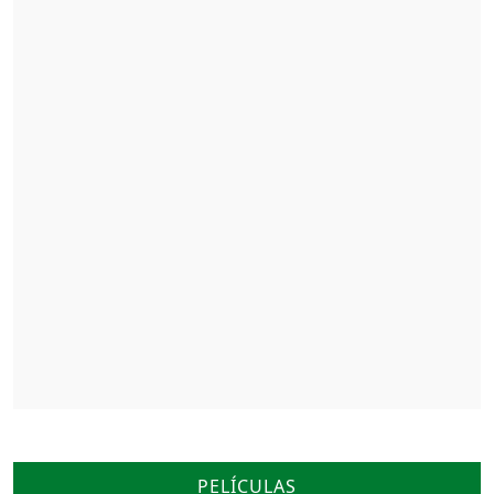
Cónclave
Vita & Virginia
PELÍCULAS