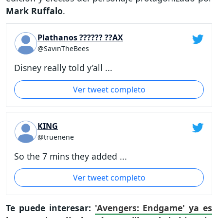
Mark Ruffalo
.
Plathanos ?????? ??AX
@SavinTheBees
Disney really told y’all ...
Ver tweet completo
KING
@truenene
So the 7 mins they added ...
Ver tweet completo
Te puede interesar:
'Avengers: Endgame' ya es