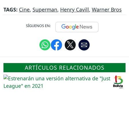
TAGS:
Cine
,
Superman
,
Henry Cavill
,
Warner Bros
SÍGUENOS EN:
ARTÍCULOS RELACIONADOS