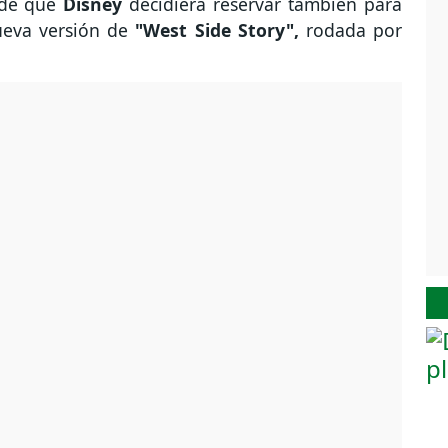
 de que
Disney
decidiera reservar también para
ueva versión de
"West Side Story",
rodada por