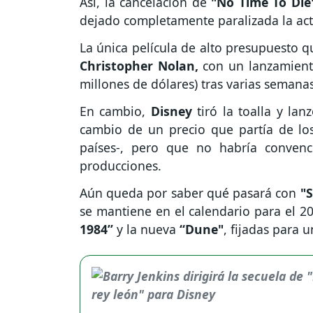
Así, la cancelación de
"No Time To Die
dejado completamente paralizada la acti
La única película de alto presupuesto q
Christopher Nolan,
con un lanzamiento
millones de dólares) tras varias semanas
En cambio,
Disney
tiró la toalla y lan
cambio de un precio que partía de lo
países-, pero que no habría conven
producciones.
Aún queda por saber qué pasará con
"S
se mantiene en el calendario para el 
1984”
y la nueva
“Dune"
, fijadas para