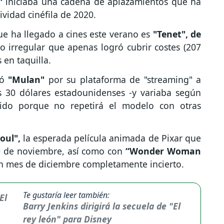
"
iniciaba una cadena de aplazamientos que ha
vidad cinéfila de 2020.
ue ha llegado a cines este verano es
"Tenet", de
 irregular que apenas logró cubrir costes (207
 en taquilla.
zó
"Mulan"
por su plataforma de "streaming" a
s 30 dólares estadounidenses -y variaba según
cido porque no repetirá el modelo con otras
oul",
la esperada película animada de Pixar que
20 de noviembre, así como con
“Wonder Woman
 un mes de diciembre completamente incierto.
Te gustaría leer también:
Barry Jenkins dirigirá la secuela de "El
rey león" para Disney