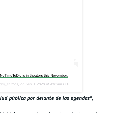
NoTimeToDie is in theaters this November.
m_studios) on
Sep 3, 2020 at 4:01am PDT
lud pública por delante de las agendas",