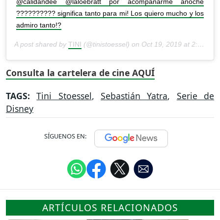
@calidandee @laloebratt por acompañarme anoche
?????????? significa tanto para mi! Los quiero mucho y los
admiro tanto!?
A post shared by
TINI
(@tinistoessel) on
Oct 19, 2019 at 2:33pm PDT
Consulta la cartelera de cine AQUÍ
TAGS:
Tini Stoessel
,
Sebastián Yatra
,
Serie de
Disney
SÍGUENOS EN:
ARTÍCULOS RELACIONADOS