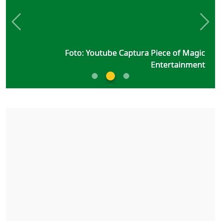
Previous
Nex
Foto: Youtube Captura Piece of Magic
Foto: Youtube Captura Piece of Magic
Foto: Youtube Captura Piece of Magic
Entertainment
Entertainment
Entertainment